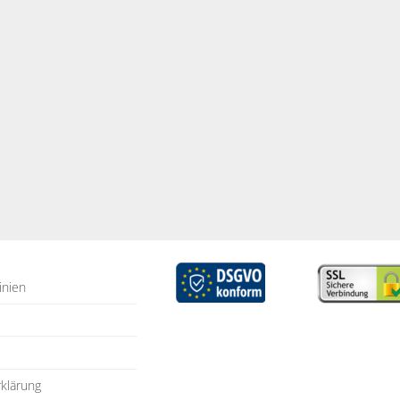
inien
klärung