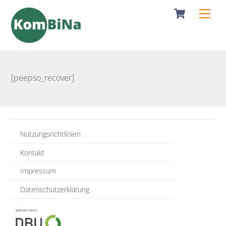
Cart
Skip
Men
to
content
[peepso_recover]
Nutzungsrichtlinien
Kontakt
Impressum
Datenschutzerklärung